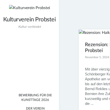
Zum
Inhalt
springen
Kulturverein Probstei
Kultur verbindet
Rezension: 
Probstei
November 5, 2024
Mit über vierz
Schönberger Ku
Apotheke am ve
bis auf den letzt
Bernd Reklies 
Bernien ihre Zu
BEWERBUNG FÜR DIE
kurzweilig und m
KUNSTTAGE 2026
die ...
DER VEREIN