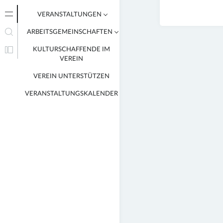
VERANSTALTUNGEN
ARBEITSGEMEINSCHAFTEN
VERANSTALTUNGEN VON
MITGLIEDERN
KULTURSCHAFFENDE IM
AG BILDENDE KUNST
VEREIN
FOTO/FILM AG
VEREIN UNTERSTÜTZEN
LITERATUR AG
VERANSTALTUNGSKALENDER
MUSIK AG