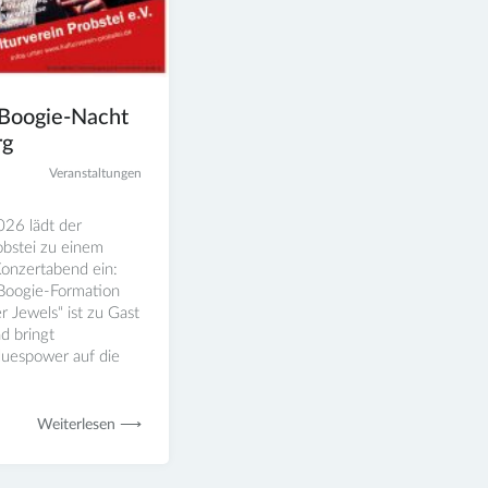
 Boogie-Nacht
rg
Veranstaltungen
26 lädt der
obstei zu einem
onzertabend ein:
 Boogie-Formation
 Jewels“ ist zu Gast
d bringt
Bluespower auf die
Weiterlesen ⟶