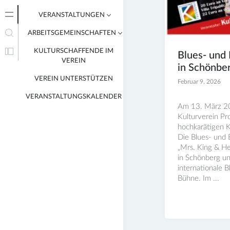
VERANSTALTUNGEN
ARBEITSGEMEINSCHAFTEN
VERANSTALTUNGEN VON
MITGLIEDERN
KULTURSCHAFFENDE IM
AG BILDENDE KUNST
Blues- und
VEREIN
in Schönbe
FOTO/FILM AG
VEREIN UNTERSTÜTZEN
Februar 9, 2026
LITERATUR AG
VERANSTALTUNGSKALENDER
MUSIK AG
Am 13. März 20
Kulturverein Pr
hochkarätigen K
Die Blues- und
„Mrs. King & Her
in Schönberg un
internationale 
Bühne. Im ...