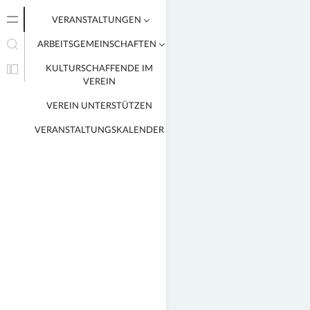
VERANSTALTUNGEN
ARBEITSGEMEINSCHAFTEN
VERANSTALTUNGEN VON
MITGLIEDERN
KULTURSCHAFFENDE IM
AG BILDENDE KUNST
VEREIN
FOTO/FILM AG
VEREIN UNTERSTÜTZEN
LITERATUR AG
VERANSTALTUNGSKALENDER
MUSIK AG