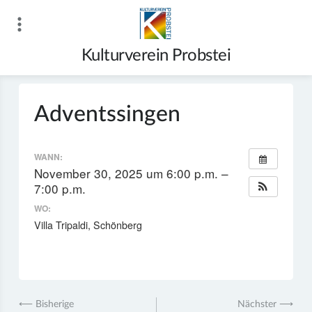
Zum
Inhalt
springen
Kulturverein Probstei
Adventssingen
WANN:
November 30, 2025 um 6:00 p.m. –
7:00 p.m.
WO:
Villa Tripaldi, Schönberg
Beitragsnavigation
⟵ Bisherige
Nächster ⟶