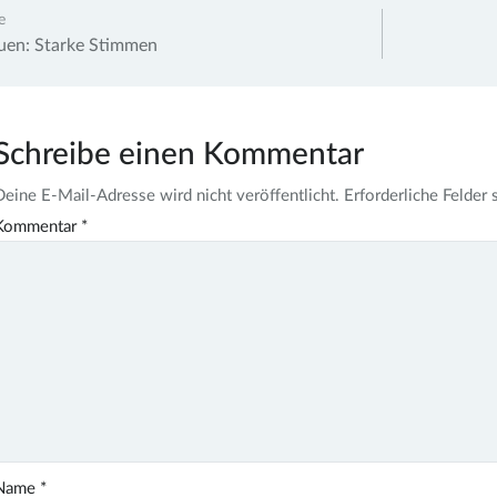
agsnavigation
e
auen: Starke Stimmen
Schreibe einen Kommentar
Deine E-Mail-Adresse wird nicht veröffentlicht.
Erforderliche Felder 
Kommentar
*
Name
*