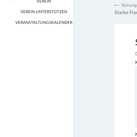
VEREIN
Beitr
⟵ Bisherig
FOTO/FILM AG
VEREIN UNTERSTÜTZEN
Starke Fr
LITERATUR AG
VERANSTALTUNGSKALENDER
MUSIK AG