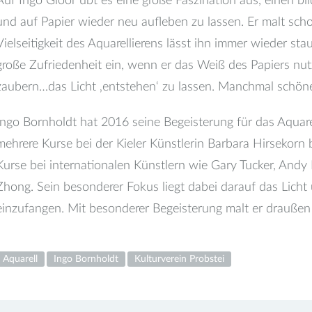
Auf Ingo Gloor übt es eine große Faszination aus, einen 
und auf Papier wieder neu aufleben zu lassen. Er malt scho
Vielseitigkeit des Aquarellierens lässt ihn immer wieder stau
große Zufriedenheit ein, wenn er das Weiß des Papiers nut
zaubern…das Licht ‚entstehen‘ zu lassen. Manchmal schöner
Ingo Bornholdt hat 2016 seine Begeisterung für das Aquare
mehrere Kurse bei der Kieler Künstlerin Barbara Hirsekorn 
Kurse bei internationalen Künstlern wie Gary Tucker, And
Zhong. Sein besonderer Fokus liegt dabei darauf das Licht
einzufangen. Mit besonderer Begeisterung malt er draußen v
Aquarell
Ingo Bornholdt
Kulturverein Probstei