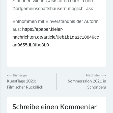
Stationen wie in Gaststätten oder in den
Dorfgemeinschaftshäusern möglich.
asc
Entnommen mit Einverständnis der Autorin
aus:
https://epaper.kieler-
nachrichten.de/article/0eb1b1da1c18849cc
aa9655db0fbe3b0
Beitragsnavigation
⟵ Bisherige
Nächster ⟶
KunstTage 2020:
Sommersalon 2021 in
Filmischer Rückblick
Schönberg
Schreibe einen Kommentar