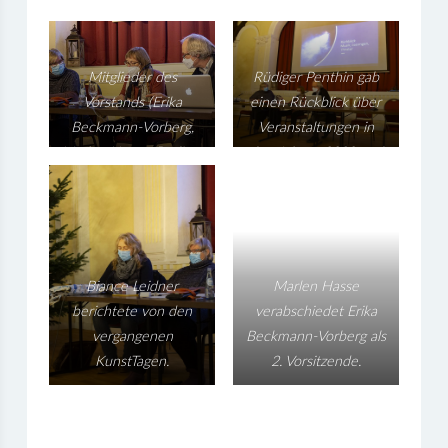
Mitglieder des
Rüdiger Penthin gab
Vorstands (Erika
einen Rückblick über
Beckmann-Vorberg,
Veranstaltungen in
Marlen Haase, Rüdiger
den Jahren 2020 und
Penthin) führten durch
2021.
den Abend.
Biance Leidner
Marlen Hasse
berichtete von den
verabschiedet Erika
vergangenen
Beckmann-Vorberg als
KunstTagen.
2. Vorsitzende.